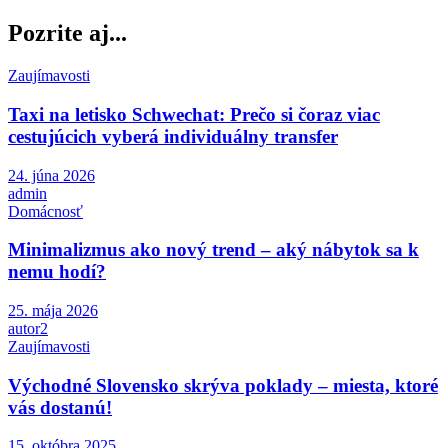
Pozrite aj...
Zaujímavosti
Taxi na letisko Schwechat: Prečo si čoraz viac
cestujúcich vyberá individuálny transfer
24. júna 2026
admin
Domácnosť
Minimalizmus ako nový trend – aký nábytok sa k
nemu hodí?
25. mája 2026
autor2
Zaujímavosti
Východné Slovensko skrýva poklady – miesta, ktoré
vás dostanú!
15. októbra 2025