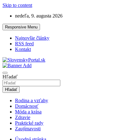
Skip to content
nedeľa, 9. augusta 2026
Responsive Menu
Najnovšie články
RSS feed
Kontakt
LifeStyle magazín na témy, ktoré vás budú zaujímať!
SlovenskyPortal.sk
Hľadať
Hľadať
Rodina a vzťahy
Domácnosť
Móda a krása
Zdravie
Praktické rady
Zaujímavosti
Úvodná stránka