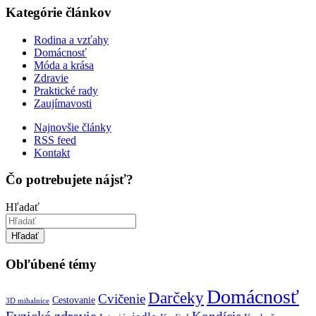
Kategórie článkov
Rodina a vzťahy
Domácnosť
Móda a krása
Zdravie
Praktické rady
Zaujímavosti
Najnovšie články
RSS feed
Kontakt
Čo potrebujete nájsť?
Hľadať
Hľadať
Obľúbené témy
Domácnosť
Darčeky
Cvičenie
Cestovanie
3D mihalnice
Fyzické zdravie