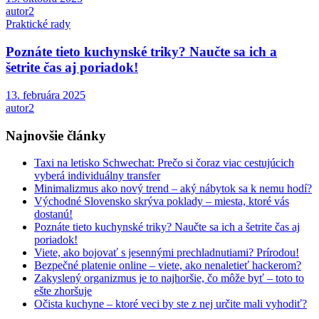
autor2
Praktické rady
Poznáte tieto kuchynské triky? Naučte sa ich a
šetrite čas aj poriadok!
13. februára 2025
autor2
Najnovšie články
Taxi na letisko Schwechat: Prečo si čoraz viac cestujúcich
vyberá individuálny transfer
Minimalizmus ako nový trend – aký nábytok sa k nemu hodí?
Východné Slovensko skrýva poklady – miesta, ktoré vás
dostanú!
Poznáte tieto kuchynské triky? Naučte sa ich a šetrite čas aj
poriadok!
Viete, ako bojovať s jesennými prechladnutiami? Prírodou!
Bezpečné platenie online – viete, ako nenaletieť hackerom?
Zakyslený organizmus je to najhoršie, čo môže byť – toto to
ešte zhoršuje
Očista kuchyne – ktoré veci by ste z nej určite mali vyhodiť?