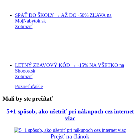
SPÄŤ DO ŠKOLY → AŽ DO -50% ZĽAVA na
MojNabytok.sk
Zobraziť
LETNÝ ZĽAVOVÝ KÓD → -15% NA VŠETKO na
Shooos.sk
Zobraziť
Pozrieť ďalšie
Mali by ste prečítať
5+1 spôsob, ako ušetriť pri nákupoch cez internet
viac
Prejsť na článok