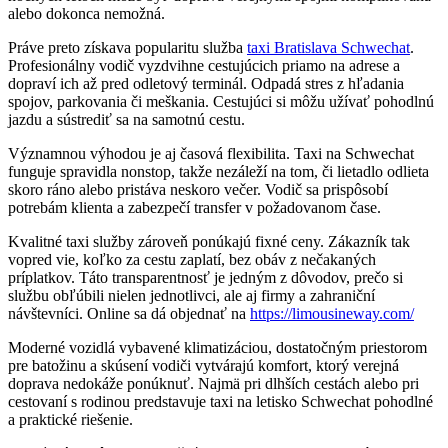
alebo dokonca nemožná.
Práve preto získava popularitu služba
taxi Bratislava Schwechat
.
Profesionálny vodič vyzdvihne cestujúcich priamo na adrese a
dopraví ich až pred odletový terminál. Odpadá stres z hľadania
spojov, parkovania či meškania. Cestujúci si môžu užívať pohodlnú
jazdu a sústrediť sa na samotnú cestu.
Významnou výhodou je aj časová flexibilita. Taxi na Schwechat
funguje spravidla nonstop, takže nezáleží na tom, či lietadlo odlieta
skoro ráno alebo pristáva neskoro večer. Vodič sa prispôsobí
potrebám klienta a zabezpečí transfer v požadovanom čase.
Kvalitné taxi služby zároveň ponúkajú fixné ceny. Zákazník tak
vopred vie, koľko za cestu zaplatí, bez obáv z nečakaných
príplatkov. Táto transparentnosť je jedným z dôvodov, prečo si
službu obľúbili nielen jednotlivci, ale aj firmy a zahraniční
návštevníci. Online sa dá objednať na
https://limousineway.com/
Moderné vozidlá vybavené klimatizáciou, dostatočným priestorom
pre batožinu a skúsení vodiči vytvárajú komfort, ktorý verejná
doprava nedokáže ponúknuť. Najmä pri dlhších cestách alebo pri
cestovaní s rodinou predstavuje taxi na letisko Schwechat pohodlné
a praktické riešenie.