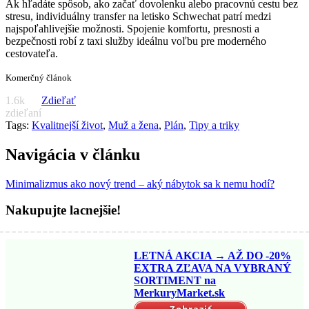
Ak hľadáte spôsob, ako začať dovolenku alebo pracovnú cestu bez
stresu, individuálny transfer na letisko Schwechat patrí medzi
najspoľahlivejšie možnosti. Spojenie komfortu, presnosti a
bezpečnosti robí z taxi služby ideálnu voľbu pre moderného
cestovateľa.
Komerčný článok
1.6k
Zdieľať
zdieľaní
Tags:
Kvalitnejší život
,
Muž a žena
,
Plán
,
Tipy a triky
Navigácia v článku
Minimalizmus ako nový trend – aký nábytok sa k nemu hodí?
Nakupujte lacnejšie!
LETNÁ AKCIA → AŽ DO -20%
EXTRA ZĽAVA NA VYBRANÝ
SORTIMENT na
MerkuryMarket.sk