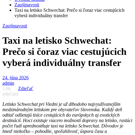
Zaujímavosti
Taxi na letisko Schwechat: Prečo si čoraz viac cestujúcich
vyberá individuálny transfer
Zaujímavosti
Taxi na letisko Schwechat:
Prečo si čoraz viac cestujúcich
vyberá individuálny transfer
24. júna 2026
admin
1.6k
Zdieľať
zdieľaní
Letisko Schwechat pri Viedni je už dlhodobo najvyužívanejším
medzinárodným letiskom pre obyvateľov Slovenska. Každý deň
odtiaľ odlietajú tisíce cestujúcich do európskych aj exotických
destinácií. Hoci existuje viacero možností dopravy na letisko, rastúci
počet ľudí uprednostňuje taxi na letisko Schwechat. Dôvodov je
hneď niekoľko – pohodlie, spoľahlivosť, úspora času a