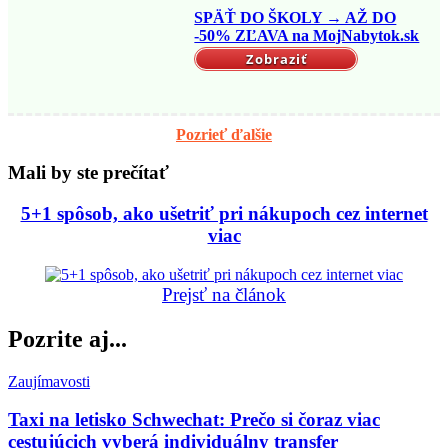
SPÄŤ DO ŠKOLY → AŽ DO
-50% ZĽAVA na MojNabytok.sk
Zobraziť
Pozrieť ďalšie
Mali by ste prečítať
5+1 spôsob, ako ušetriť pri nákupoch cez internet
viac
Prejsť na článok
Pozrite aj...
Zaujímavosti
Taxi na letisko Schwechat: Prečo si čoraz viac
cestujúcich vyberá individuálny transfer