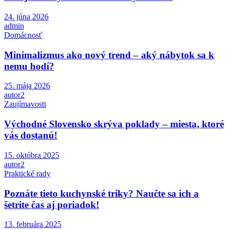
24. júna 2026
admin
Domácnosť
Minimalizmus ako nový trend – aký nábytok sa k
nemu hodí?
25. mája 2026
autor2
Zaujímavosti
Východné Slovensko skrýva poklady – miesta, ktoré
vás dostanú!
15. októbra 2025
autor2
Praktické rady
Poznáte tieto kuchynské triky? Naučte sa ich a
šetrite čas aj poriadok!
13. februára 2025