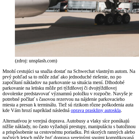
(zdroj: unsplash.com)
Mnohí cestujúci sa snažia dostať na Schwechat vlastným autom. Na
prvý pohľad sa to môže zdať ako jednoduché riešenie, no po
započítaní nákladov na parkovanie sa situácia mení. Dlhodobé
parkovanie na letisku môže pri týždňovej či dvojtýždňovej
dovolenke predstavovať významnú položku v rozpočte. Navyše je
potrebné počítať s časovou rezervou na nájdenie parkovacieho
miesta a presun k terminálu. Tiež sú rizikom rôzne poškodenia auta
kde Vám hrozí napríklad následná
oprava praskliny autoskla
.
Alternatívou je verejná doprava. Autobusy a vlaky síce ponúkajú
nižšie náklady, no často vyžadujú prestupy, manipuláciu s batožinou
a prispôsobenie sa cestovnému poriadku. Pri skorých ranných alebo
nočných letoch môže byť doprava verejnými spojmi komplikovaná