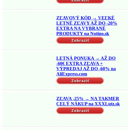
Zobraziť
ZĽAVOVÝ KÓD → VEĽKÉ
LETNÉ ZĽAVY AŽ DO -20%
EXTRA NA VYBRANÉ
PRODUKTY na Notino.sk
Zobraziť
LETNÁ PONUKA → AŽ DO
-60€ EXTRA ZĽAVA +
VÝPREDAJ AŽ DO -60% na
AliExpress.com
Zobraziť
ZĽAVA -25% → NA TAKMER
CELÝ NÁKUP na XXXLutz.sk
Zobraziť