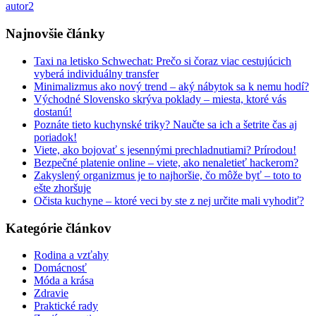
autor2
Najnovšie články
Taxi na letisko Schwechat: Prečo si čoraz viac cestujúcich
vyberá individuálny transfer
Minimalizmus ako nový trend – aký nábytok sa k nemu hodí?
Východné Slovensko skrýva poklady – miesta, ktoré vás
dostanú!
Poznáte tieto kuchynské triky? Naučte sa ich a šetrite čas aj
poriadok!
Viete, ako bojovať s jesennými prechladnutiami? Prírodou!
Bezpečné platenie online – viete, ako nenaletieť hackerom?
Zakyslený organizmus je to najhoršie, čo môže byť – toto to
ešte zhoršuje
Očista kuchyne – ktoré veci by ste z nej určite mali vyhodiť?
Kategórie článkov
Rodina a vzťahy
Domácnosť
Móda a krása
Zdravie
Praktické rady