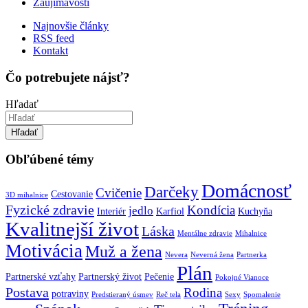
Zaujímavosti
Najnovšie články
RSS feed
Kontakt
Čo potrebujete nájsť?
Hľadať
Hľadať
Obľúbené témy
Domácnosť
Darčeky
Cvičenie
Cestovanie
3D mihalnice
Fyzické zdravie
Kondícia
jedlo
Interiér
Karfiol
Kuchyňa
Kvalitnejší život
Láska
Mentálne zdravie
Mihalnice
Motivácia
Muž a žena
Nevera
Neverná žena
Partnerka
Plán
Partnerské vzťahy
Partnerský život
Pečenie
Pokojné Vianoce
Postava
Rodina
potraviny
Predstieraný úsmev
Reč tela
Sexy
Spomalenie