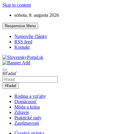
Skip to content
sobota, 8. augusta 2026
Responsive Menu
Najnovšie články
RSS feed
Kontakt
LifeStyle magazín na témy, ktoré vás budú zaujímať!
SlovenskyPortal.sk
Hľadať
Hľadať
Rodina a vzťahy
Domácnosť
Móda a krása
Zdravie
Praktické rady
Zaujímavosti
Úvodná stránka