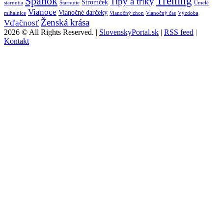
Tréning
Spánok
Tipy a triky
Stromček
starnutia
Starnutie
Umelé
Vianoce
Vianočné darčeky
mihalnice
Vianočný zhon
Vianočný čas
Výzdoba
Ženská krása
Vďačnosť
2026 © All Rights Reserved. |
SlovenskyPortal.sk
|
RSS feed
|
Kontakt